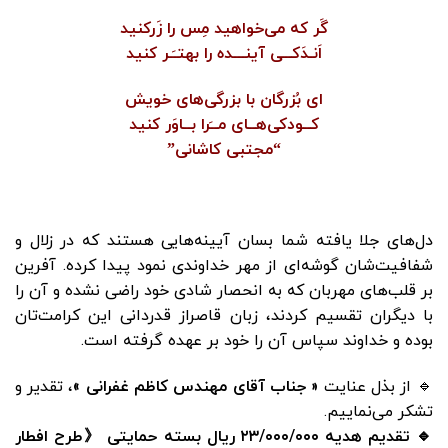
گَر که می‌خواهید مِس را زَرکنید
اَنـدَکــی آینـــده را بهتـَـر کنید
ای بُزرگان با بزرگی‌های خویش
کــودکی‌هــای مــَرا بــاوَر کنید
“مجتبی کاشانی”
دل‌های جلا یافته شما بسان آیینه‌هایی هستند که در زلال و
شفافیت‌شان گوشه‌ای از مهر خداوندی نمود پیدا کرده. آفرین
بر قلب‌های مهربان که به انحصار شادی خود راضی نشده و آن را
با دیگران تقسیم کردند، زبان قاصراز قدردانی این کرامت‌تان
بوده و خداوند سپاس آن را خود بر عهده گرفته است.
🔹 از بذل عنایت
« جناب آقای مهندس کاظم غفرانی »
، تقدیر و
تشکر می‌نماییم.
🔹 تقدیم هدیه ۲۳/۰۰۰/۰۰۰ ریال بسته حمایتی 《طرح افطار