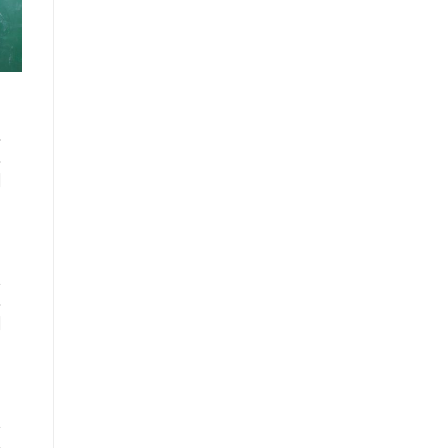
م
۷
بر
ا
۶
“ضم
ا
۶