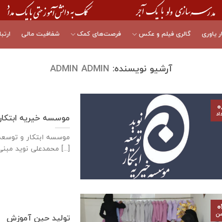
ر یاوری
گالری فیلم و عکس
فرصت‌های کمک
شفافیت مالی
ارتبا
آرشیو نویسنده:
ADMIN ADMIN
۰
اد
موسسه خیریه ابتکار 
موسسه ابتکار و توسعه
محمدعلی نوید مبنی [...]
۰
من
تولید حین آموزش