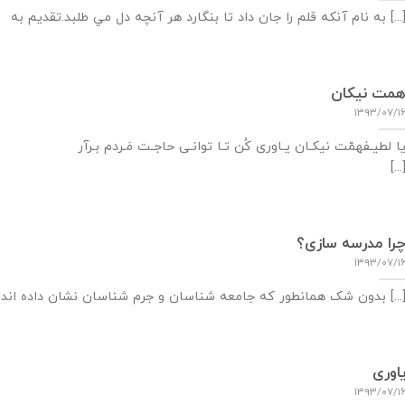
نام آنكه قلم را جان داد تا بنگارد هر آنچه دل مي طلبد.تقديم به [...]
مت نیکان
۱۳۹۳/۰۷/۱
ا لطیـفهمّت نیکـان یـاوری کُن تـا توانـی حاجـت م
[...
را مدرسه سازی؟
۱۳۹۳/۰۷/۱
ن شک همانطور که جامعه شناسان و جرم شناسان نشان داده اند جرم معلول شبکه [...]
اوری
۱۳۹۳/۰۷/۱