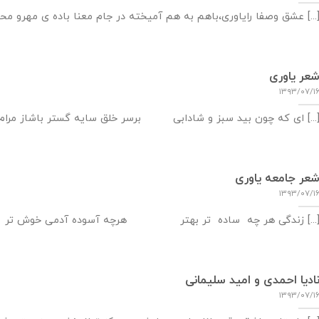
 وصفا رایاوری،باهم به هم آمیخته در جام معنا باده ی مهرو محبت ریخته با [...]
عر یاوری
۱۳۹۳/۰۷/۱
که چون بید سبز و شادابی برسر خلق سایه گستر باشاز مرام کسی مپرس [...]
عر جامعه یاوری
۱۳۹۳/۰۷/۱
گی هر چه ساده تر بهتر هرچه آسوده آدمی خوش تر هرچه قیمت نهی به [...]
ادیا احمدی و امید سلیمانی
۱۳۹۳/۰۷/۱