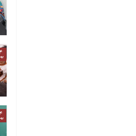
۴
به
۴
به