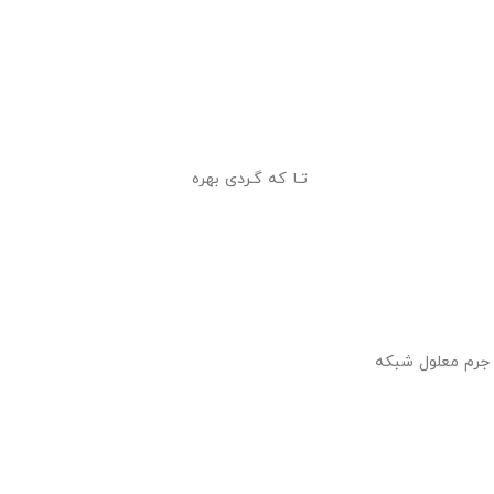
َـردم بـرآر تـا که گـردی بهره