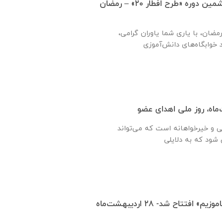
تمدید زمان اجرای ششمین دوره «طرح افطار ۲۰» – رمضان
مضان، با یاری شما یاوران گرامی،
اه، روز ملی اهدای عضو
ی و خیرخواهانه است که می‌تواند
مدرسه مجازی «بیا بیاموزیم» افتتاح شد- ۲۸ اردیبهشت‌ماه