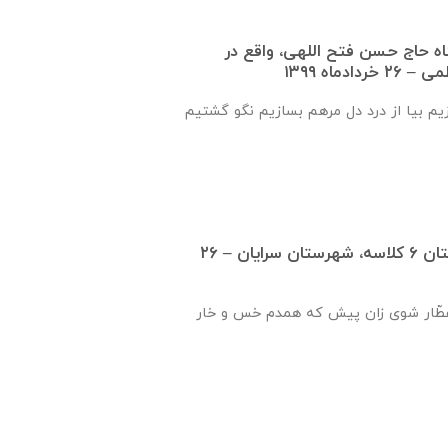
گاه حاج حسن فتح اللهی، واقع در
‌ماه ۱۳۹۹
زیم بیا از درد دل مرهم بسازیم نگو گشتیم
گزارش بازديد از هنرستان ٦ كلاسه، شهرستان سرايان – ۲۶
ّار شوی زان پیش که همدم خس و خار