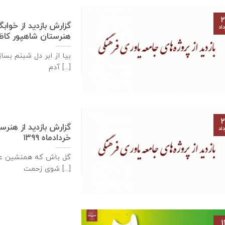
۲
گزارش بازديد از خواب
اد
هنرستان شاهپور كاظمی – ۲۶ خرداد
بیا از ابر دل شبنم بسا
آدم [...]
۲
اد
خرداد‌ماه ۱۳۹۹
گل باش که همنشین عط
شوی زحمت [...]
۱