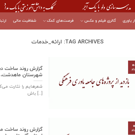
ر یاوری
گالری فیلم و عکس
فرصت‌های کمک
شفافیت مالی
ارتبا
TAG ARCHIVES:
ارائه_خدمات
۰
اد
شهرستان ماهدشت، ۵مردادماه ۱۳۹۹
شعرهایم را نثارت می‌کن
باش [...]
۰
اد