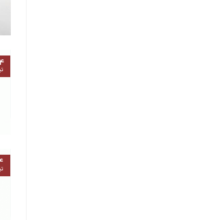
۴
تی
۴
تی