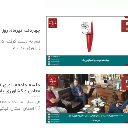
۱
ر
چهاردهم تیرماه، روز 
قلم به دست گرفتم که 
ورق بنویسم [...]
۱
جلسه جامعه یاوری فره
ر
معادن و كشاورزی ياسوج – ۱۱ تی
استان استان کهگیلویه و [...]