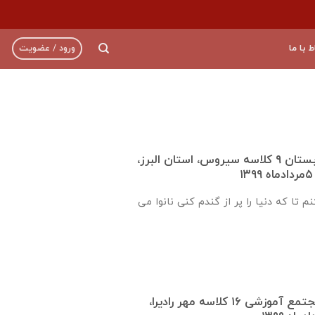
ط با ما
ورود / عضویت
گزارش روند ساخت دبستان ٩ كلاسه سيروس، استان البرز،
م تا که دنیا را پر از گندم کنی نانوا می
گزارش روند ساخت مجتمع آموزشی ١٦ كلاسه مهر راديرا،