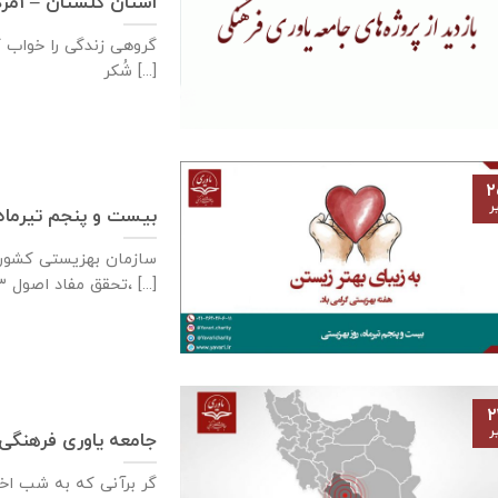
استان گلستان – ۱مردادماه ۱۳۹۹
گروهی زندگی را خواب کر
شُکر [...]
۲
ر
بیست و پنجم تیرماه،
تحقق مفاد اصول ۳، [...]
۲
ر
جامعه یاوری فرهنگی با طرح شماره 
گر برآنی که به شب اخت