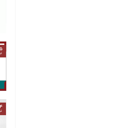
۵
تی
۴
تی