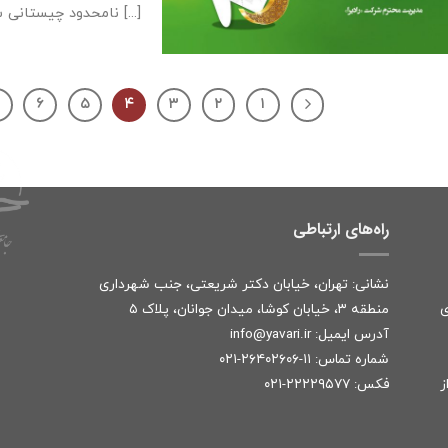
نامحدود چیستانی ست [...]
۷
۶
۵
۴
۳
۲
۱
راه‌های ارتباطی
نشانی: تهران، خیابان دکتر شریعتی، جنب شهرداری
ی
منطقه ۳، خیابان کوشا، میدان جوانان، پلاک ۵
آدرس ایمیل:
r
info@yavari.i
شماره تماس:
۱۱-۲۶۴۰۲۶۰۶-۰۲۱
ز
فکس: ۲۲۲۲۹۵۷۷-۰۲۱