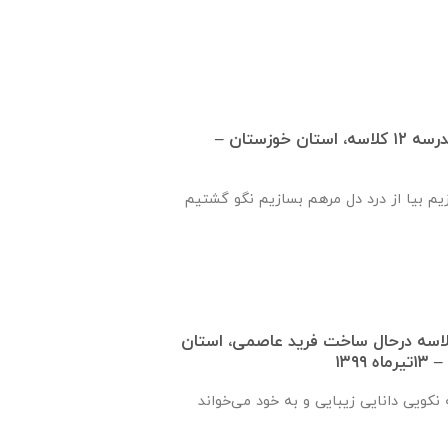
گزارش روند ساخت مدرسه ١٢ كلاسه، استان خوزستان –
زیم بیا از درد دل مرهم بسازیم نگو گشتیم
دید از دبستان ۳ کلاسه درحال ساخت فرید عاصمی، استان
۱۳۹۹
نكويی دانايی زيبايی و به خود می‌خواند