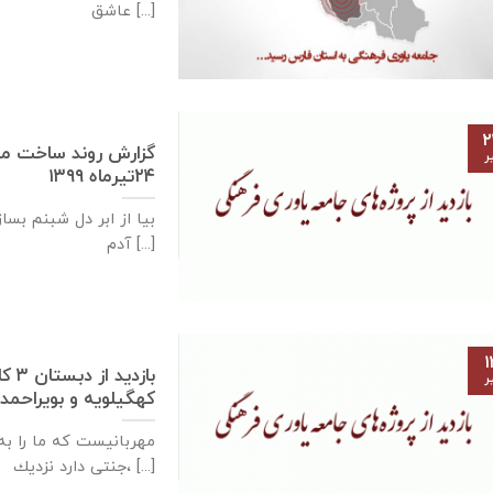
عاشق [...]
۲
ر
۲۴تیرماه ۱۳۹۹
بیا از ابر دل شبنم بسا
آدم [...]
۱
باز
ر
كهگيلويه و بويراحمد – ۱۳تیرماه 
مهربانيست كه ما را به 
جنتی دارد نزديك، [...]