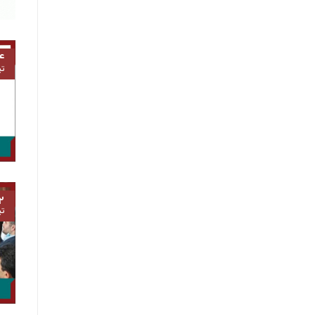
۴
تی
۲
تی