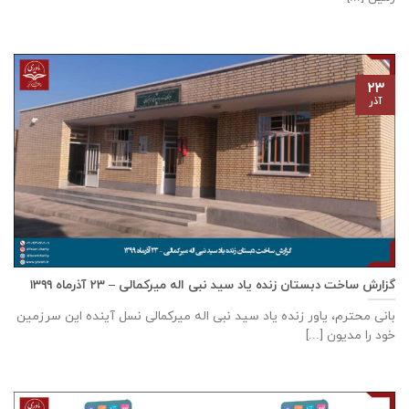
۲۳
آذر
گزارش ساخت دبستان زنده ياد سيد نبی اله ميركمالی – ۲۳ آذر‌ماه ۱۳۹۹
بانی محترم، یاور زنده ياد سيد نبی اله ميركمالی نسل آینده این سرزمین
خود را مدیون [...]