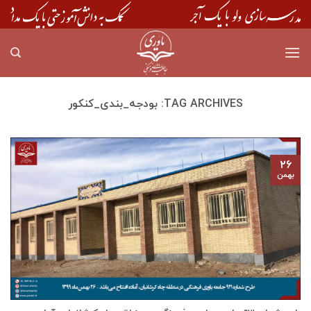
Skip
to
content
TAG ARCHIVES:
بودجه_بندی_کنکور
۲۶
بهمن