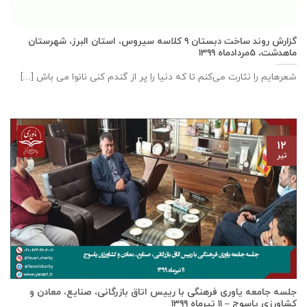
گزارش روند ساخت دبستان ٩ كلاسه سيروس، استان البرز، شهرستان
ماهدشت، ۵مردادماه ۱۳۹۹
شعرهایم را نثارت می‌کنم تا که دنیا را پر از گندم کنی نانوا می باش [...]
۱۲
تیر
جلسه جامعه یاوری فرهنگی با رييس اتاق بازرگانی، صنايع، معادن و
كشاورزی ياسوج – ۱۱ تیرماه ۱۳۹۹