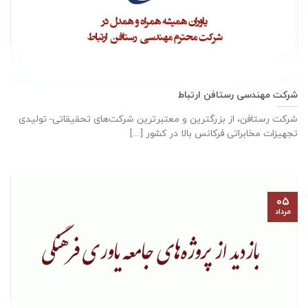
شرکت مهندسی رستافن ارتباط
شرکت رستافن، از بزرگترين و معتبرترين شركت‌های تحقیقاتی- توليدی
تجهيزات مخابراتی فركانس بالا در كشور [...]
۰۵
مرداد