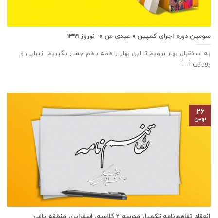
سومین دوره اجرای کمپین « عیدی من »- نوروز ۱۳۹۹
به استقبال بهار برویم تا این بهار را همه باهم جشن بگیریم. زیبایی و
پویایی [...]
۲۶
بهمن
انعقاد تفاهم‌نامه تكميل مدرسه ٢ كلاسه، اسفراين، منطقه باغی