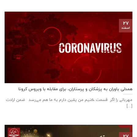
۲۷
اسفند
همدلی یاوران به پزشکان و پرستاران، برای مقابله با ویروس کرونا
مهربانے را اگر قسمت ڪنیم من یقین دارم بہ ما هم مےرسد ضمن ارادت
[...]
۲۷