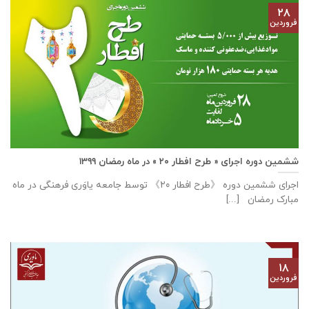
۲۸
فروردین
ششمین دوره اجرای « طرح افطار ۲۰ » در ماه رمضان ۱۳۹۹
اجرای ششمین دوره 《طرح افطار ۲۰》 توسط جامعه یاوَری فرهنگی در ماه
مبارک رمضان [...]
۱۸
فروردین