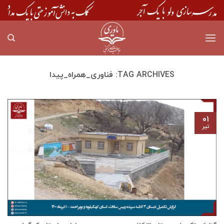
Skip
to
content
TAG ARCHIVES:
فناوری_همراه_پیدا
۰۱
تیر