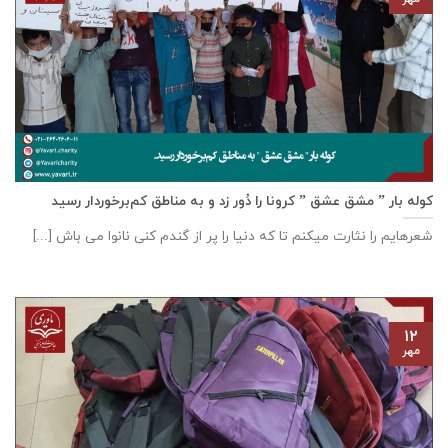
کوله بار ” مشق عشق ” کرونا را دُور زد و به مناطق کم‌برخوردار رسید
شعرهایم را نثارت میکنم تا که دنیا را پر از گندم کنی نانوا می باش [...]
۱۲
مهر