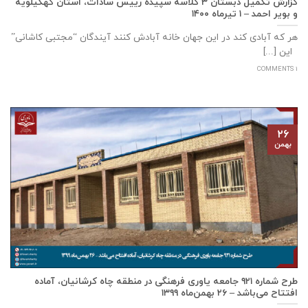
گزارش تکمیل دبستان ۳ کلاسه سپيده رييس سادات، استان كهگيلويه
و بوير احمد – ۱ تیرماه ۱۴۰۰
هر که آبادی کند در این جهان خانه آبادش کنند آیندگان “مجتبی کاشانی”
این [...]
1 COMMENTS
۲۶
بهمن
طرح شماره ۹۲۱ جامعه ياوری فرهنگی در منطقه چاه کرشانیان، آماده
افتتاح می‌باشد – ۲۶ بهمن‌ماه ۱۳۹۹