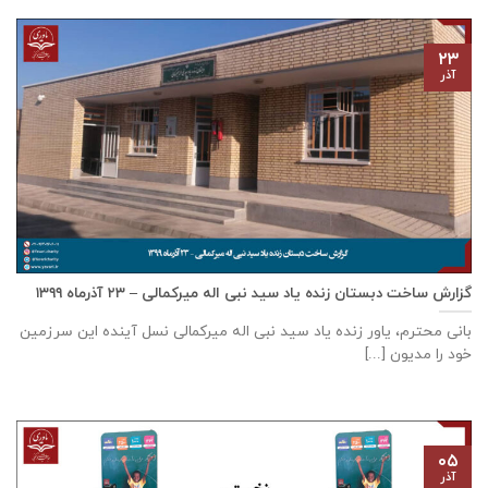
۲۳
آذر
گزارش ساخت دبستان زنده ياد سيد نبی اله ميركمالی – ۲۳ آذر‌ماه ۱۳۹۹
بانی محترم، یاور زنده ياد سيد نبی اله ميركمالی نسل آینده این سرزمین
خود را مدیون [...]
۰۵
آذر