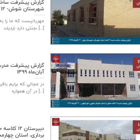
ان
شهرستان شوش- ۱۲ آبان‌ماه ۱۳۹۹
مهربانيست كه ما را به 
جنتی دارد نزديك، [...]
۱
ان
آبان‌ماه ۱۳۹۹
در مجالي که برايم باق
در آن همواره [...]
۱
دبيرستان ٢
ان
برداری، استان چهارمحال بختيار