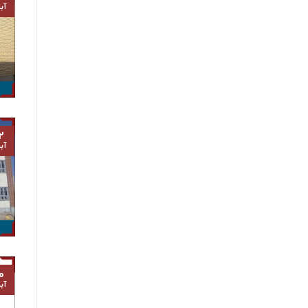
آب
۲
آب
۰
آب