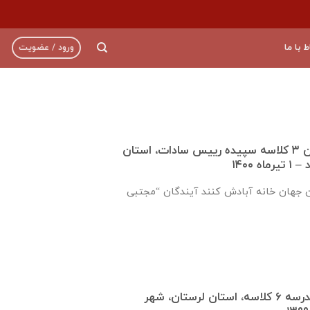
ط با ما
ورود / عضویت
گزارش تکمیل دبستان ۳ کلاسه سپيده رييس سادات، استان
 ۱۴۰۰
ن جهان خانه آبادش کنند آیندگان “مجتبی
گزارش روند ساخت مدرسه ٦ كلاسه، استان لرستان، شهر