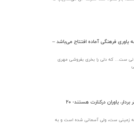
ره ۹۴۹ جامعه ياوری فرهنگی آماده افتتاح می‌باشد –
نی ست… که دلی را بخری بفروشی مهری
قدم هایت را محکم تر بردار، یاوران درکنارت هستند- ۲۰
ه زمینی ست، ولی آسمانی شده است و به