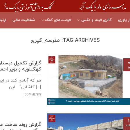
ر یاوری
گالری فیلم و عکس
فرصت‌های کمک
شفافیت مالی
ارتبا
TAG ARCHIVES:
مدرسه_کپری
۰
ر
كهگيلويه و بوير احمد – ۱ تیرماه
هر که آبادی کند در ای
کاشانی” این [...]
1 COMMENTS
۱
ند