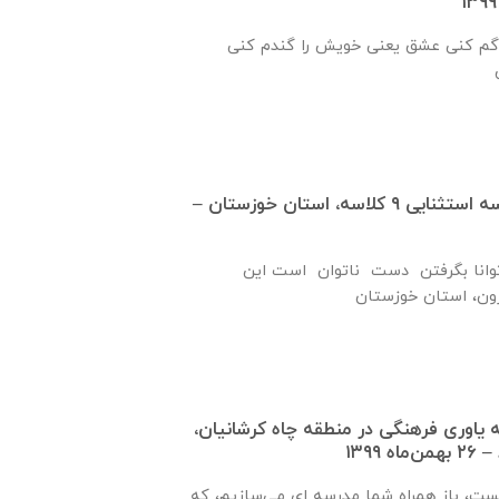
گم كنی عشق يعنی خويش را گندم كنی
گزارش پيشرفت مدرسه استثنايی ٩ كلاسه، استان خوزستان –
نا بگرفتن دست ناتوان است این
ره ۹۲۱ جامعه ياوری فرهنگی در منطقه چاه کرشانیان،
۱۳۹۹
یست، باز همراه شما مدرسه ای می‌سازیم، که