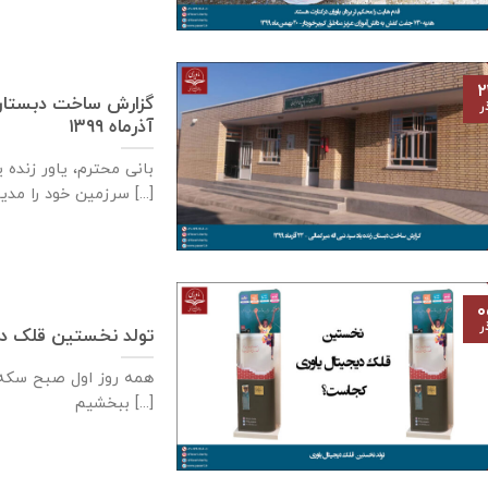
۲
ر
آذر‌ماه ۱۳۹۹
بانی محترم، یاور زنده 
سرزمین خود را مدیون [...]
۰
ر
تولد نخستین قلک دی
همه روز اول صبح سكه م
ببخشيم [...]