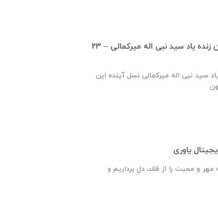
گزارش ساخت دبستان زنده ياد سيد نبی اله ميركمالی – ۲۳
ياد سيد نبی اله ميركمالی نسل آینده این
جیتال یاوری
هر و محبت را از قلك دل برداريم و