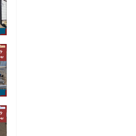
۶
به
۶
به