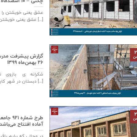
چگنی – ۱۰ اسفندماه ۱۳۹۹
عشق يعنی خويشتن را 
عشق يعنی خويشتن [...]
۲
من
۲۶ بهمن‌ماه ۱۳۹۹
شکرانه ی بازوی توا
دبستان در شهر كارون، استان خوزستان [...]
۲
طرح شما
من
آماده افتتاح می‌باشد – ۲۶ بهمن‌ماه 
در مجالی که برایم باق