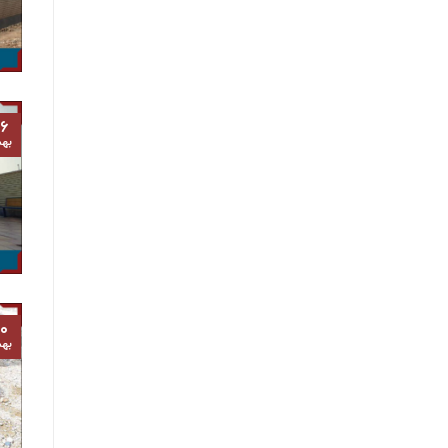
۶
به
۰
به