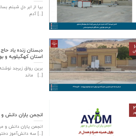
بیا از ابر دل شبنم بسا
آدم [...]
۱
دبستان زنده ياد حاج 
ان
استان كهگيلويه و بويراحمد – ۱۰
برین رواق زبرجد نوشته 
ماند [...]
۲
ر
انجمن یاران دانش و 
سه دانش‌آموز دختر [...]