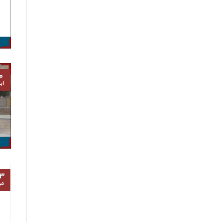
۰
آب
۳
مه