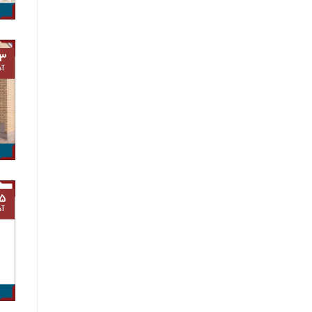
۳
آذ
۵
آذ