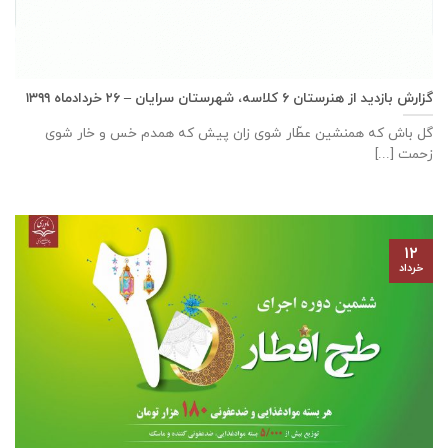
گزارش بازديد از هنرستان ٦ كلاسه، شهرستان سرايان – ۲۶ خرداد‌ماه ۱۳۹۹
گل باش که همنشین عطّار شوی زان پیش که همدم خس و خار شوی
زحمت [...]
۱۲
خرداد