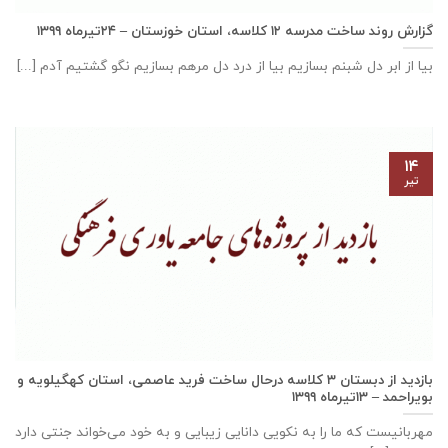
گزارش روند ساخت مدرسه ١٢ كلاسه، استان خوزستان – ۲۴تیرماه ۱۳۹۹
بیا از ابر دل شبنم بسازیم بیا از درد دل مرهم بسازیم نگو گشتیم آدم [...]
۱۴
تیر
بازدید از دبستان ۳ کلاسه درحال ساخت فرید عاصمی، استان كهگيلويه و
بويراحمد – ۱۳تیرماه ۱۳۹۹
مهربانيست كه ما را به نكويی دانايی زيبايی و به خود می‌خواند جنتی دارد