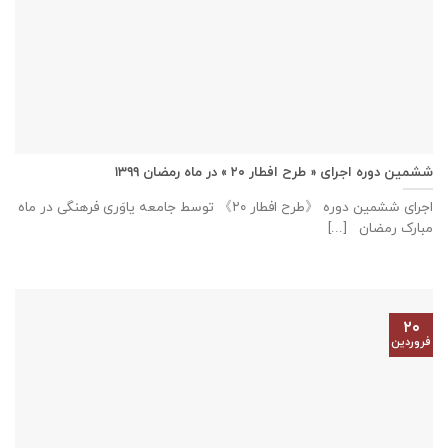
ششمین دوره اجرای « طرح افطار ۲۰ » در ماه رمضان ۱۳۹۹
اجرای ششمین دوره 《طرح افطار ۲۰》 توسط جامعه یاوَری فرهنگی در ماه
مبارک رمضان [...]
۲۰
فروردین