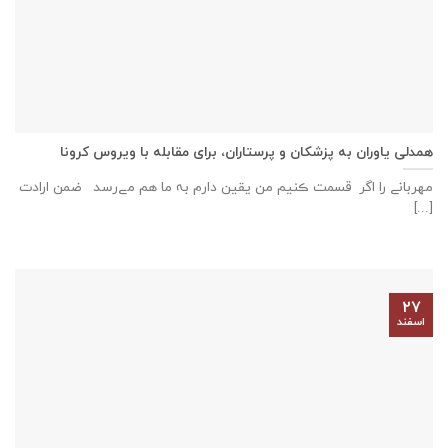
همدلی یاوران به پزشکان و پرستاران، برای مقابله با ویروس کرونا
مهربانے را اگر قسمت ڪنیم من یقین دارم بہ ما هم مےرسد ضمن ارادت
[...]
۲۷
اسفند