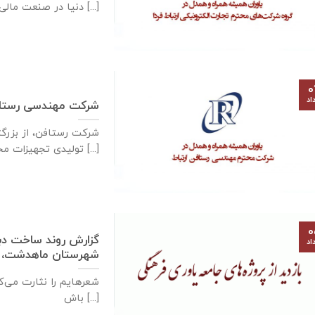
دنیا در صنعت مالی و [...]
۰
اد
شرکت مهندسی رستاف
شرکت رستافن، از بزرگ
توليدی تجهيزات مخابراتی فركانس بالا در كشور [...]
۰
اد
شهرستان ماهدشت، ۵مردادماه ۱۳۹۹
شعرهایم را نثارت می‌کن
باش [...]