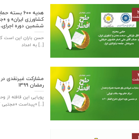
هدیه ۶۰۰ بست
هشت
کشاورزی ایران» و «ج
ششمین دوره اجرای، طر
حسن باران این است ک
به امداد [...]
هشت
رمضان ۱۳۹۹
پویایی این قافله از و
پیداست «مجتبی کاشانی» [...]