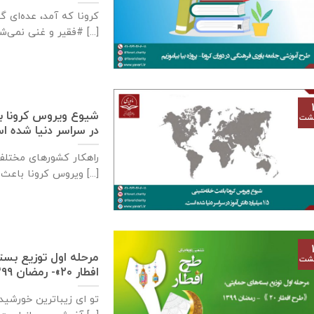
کرونا که آمد، عده‌ای 
#فقیر و غنی نمی‌شناسد [...]
هشت
در سراسر دنیا شده 
راهکار کشورهای مختل
ویروس کرونا باعث خانه‌نشینی ۱.۵ میلیارد [...]
مرحله اول توزیع بس
هشت
افطار ۲۰»- رمضان ۱۳۹۹
تو ای زیباترین خورشید 