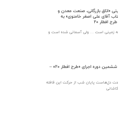
ه حمایتی «اتاق بازرگانی، صنعت معدن و
ناب آقای علی اصغر خامنوی» به
ح افطار ۲۰
ه زمینی است … ولی آسمانی شده است و
مشارکت غیرنقدی در ششمین دوره اجرای «طرح افطار ۲۰» –
حدت دل‌هاست پایان شب از حرکت این قافله