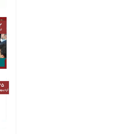
۲
تی
۲۵
اردیب