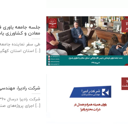
۱
جلسه جامعه یاوری فره
ر
معادن و كشاورزی ياسوج – ۱۱ تی
استان استان کهگیلویه و [...]
هشت
شرکت رادیرا، مهند
اجرای پروژه‌های صنعتی [...]